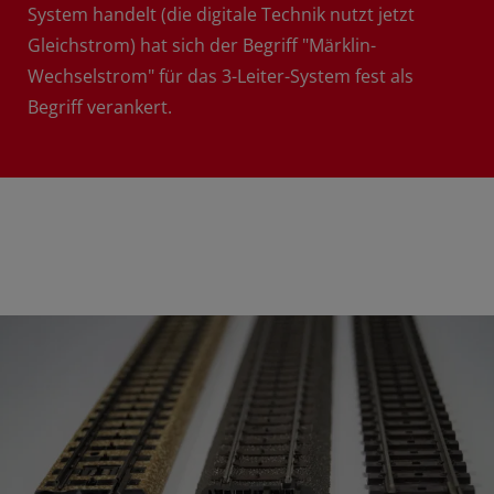
System handelt (die digitale Technik nutzt jetzt
Gleichstrom) hat sich der Begriff "Märklin-
Wechselstrom" für das 3-Leiter-System fest als
Begriff verankert.