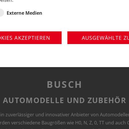
eisen.
Externe Medien
OKIES AKZEPTIEREN
AUSGEWÄHLTE Z
BUSCH
AUTOMODELLE UND ZUBEHÖR
 ein zuverlässiger und innovativer Anbieter von Automodell
rden verschiedene Baugrößen wie H0, N, Z, 0, TT und auch G