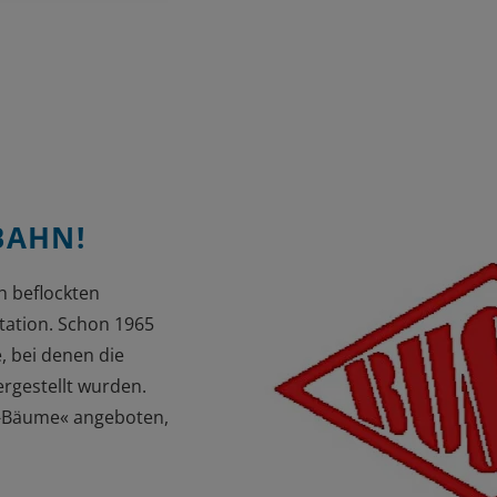
BAHN!
h beflockten
tation. Schon 1965
, bei denen die
rgestellt wurden.
l-Bäume« angeboten,